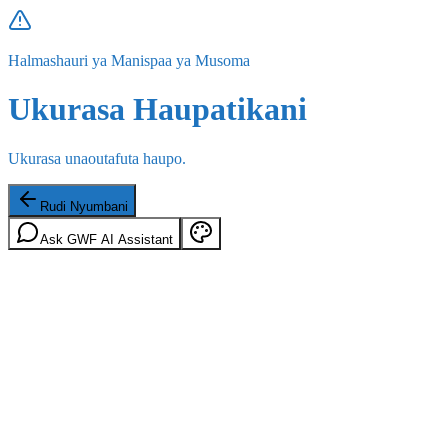
Halmashauri ya Manispaa ya Musoma
Ukurasa Haupatikani
Ukurasa unaoutafuta haupo.
Rudi Nyumbani
Ask GWF AI Assistant