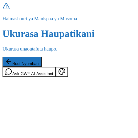
Halmashauri ya Manispaa ya Musoma
Ukurasa Haupatikani
Ukurasa unaoutafuta haupo.
Rudi Nyumbani
Ask GWF AI Assistant