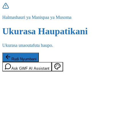
Halmashauri ya Manispaa ya Musoma
Ukurasa Haupatikani
Ukurasa unaoutafuta haupo.
Rudi Nyumbani
Ask GWF AI Assistant